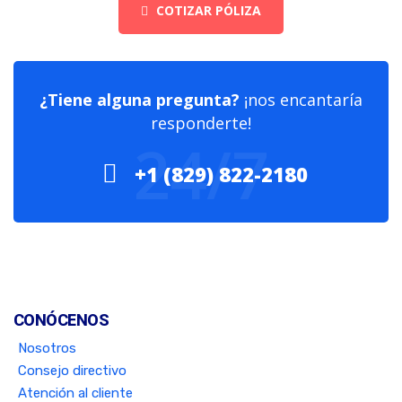
COTIZAR PÓLIZA
¿Tiene alguna pregunta?
¡nos encantaría
responderte!
24/7
+1 (829) 822-2180
CONÓCENOS
Nosotros
Consejo directivo
Atención al cliente